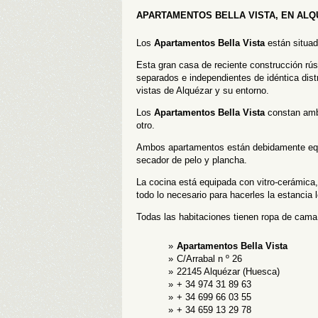
APARTAMENTOS BELLA VISTA, EN AL
Los
Apartamentos Bella Vista
están situad
Esta gran casa de reciente construcción rú
separados e independientes de idéntica dis
vistas de Alquézar y su entorno.
Los
Apartamentos Bella Vista
constan ambo
otro.
Ambos apartamentos están debidamente equipa
secador de pelo y plancha.
La cocina está equipada con vitro-cerámica, 
todo lo necesario para hacerles la estancia
Todas las habitaciones tienen ropa de cama 
Apartamentos Bella Vista
C/Arrabal n º 26
22145 Alquézar (Huesca)
+ 34 974 31 89 63
+ 34 699 66 03 55
+ 34 659 13 29 78