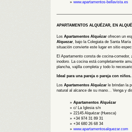
www.apartamentos-bellavista.es
———————————————————
APARTAMENTOS ALQUÉZAR, EN ALQU
Los
Apartamentos Alquézar
ofrecen un esp
Alquezar
, bajo la Colegiata de Santa María
situación convierte este lugar en sitio espe
El Apartamento consta de cocina-comedor, 
inodoro. La cocina está completamente amue
plancha, vajilla completa y todo lo necesari
Ideal para una pareja o pareja con niños.
Los
Apartamentos Alquézar
le brindan la p
natural al alcance de su mano… Venga y dis
Apartamentos Alquézar
c/ La Iglesia s/n
22145 Alquézar (Huesca)
+34 974 31 89 31
+34 680 26 68 34
www.apartamentosalquezar.com