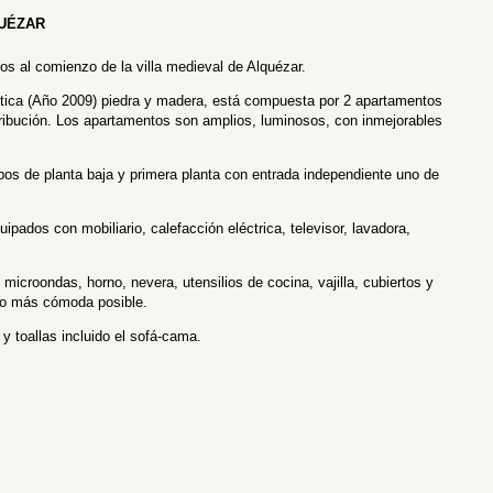
QUÉZAR
os al comienzo de la villa medieval de
Alquézar
.
stica (Año 2009) piedra y madera, está compuesta por 2 apartamentos
tribución. Los apartamentos son amplios, luminosos, con inmejorables
s de planta baja y primera planta con entrada independiente uno de
dos con mobiliario, calefacción eléctrica, televisor, lavadora,
microondas, horno, nevera, utensilios de cocina, vajilla, cubiertos y
 lo más cómoda posible.
y toallas incluido el sofá-cama.