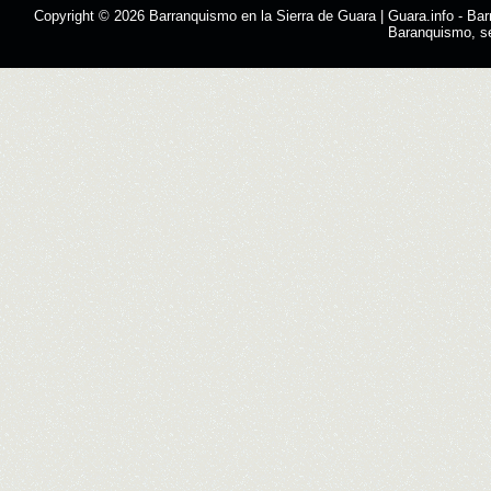
Copyright © 2026
Barranquismo en la Sierra de Guara | Guara.info
- Bar
Baranquismo, s
Designed by
SMThemes.com
, thanks to:
Man