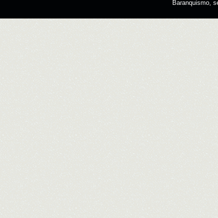
Baranquismo, s
Designed by
SMThemes.com
, thanks to:
Man