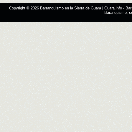
Copyright © 2026
Barranquismo en la Sierra de Guara | Guara.info
- Bar
Baranquismo, s
Designed by
SMThemes.com
, thanks to:
Man