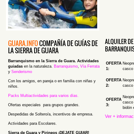
ALQUILER DE
GUARA.INFO
COMPAÑÍA DE GUÍAS DE
BARRANQUI
LA SIERRA DE GUARA
Barranquismo en la Sierra de Guara.
Actividades
OFERTA
Neopr
guiadas
en la naturaleza.
Barranquismo
,
Vía Ferrata
1:
casco
y
Senderismo
OFERTA
Neopr
Con los amigos, en pareja o en familia con niñas y
2:
casco
niños.
Packs Multiactividades para varios días.
Neopr
OFERTA
casco 
Ofertas especiales para grupos grandes.
3:
bidón 
Despedidas de Soltero/a, incentivos de empresa.
Ver + informac
Actividades para Escolares.
Sierra de Guara y Pirineos ¡DEJATE GUIAR!