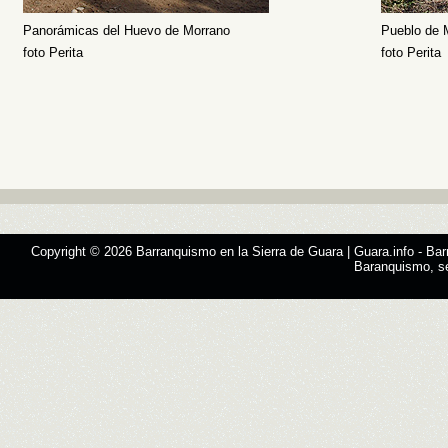
Panorámicas del Huevo de Morrano
Pueblo de 
foto Perita
foto Perita
Copyright © 2026
Barranquismo en la Sierra de Guara | Guara.info
- Bar
Baranquismo, s
Designed by
SMThemes.com
, thanks to:
Man