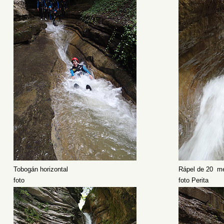
Tobogán horizontal
Rápel de 20 me
foto
foto Perita