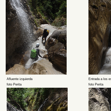
Afluente izquierda
Entrada a los e
foto Perita
foto Perita