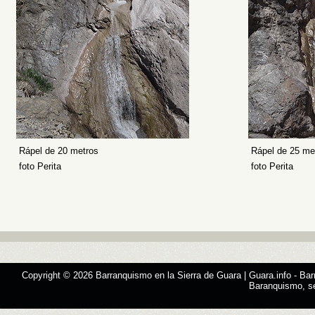
Rápel de 20 metros
Rápel de 25 me
foto Perita
foto Perita
Copyright © 2026
Barranquismo en la Sierra de Guara | Guara.info
- Bar
Baranquismo, s
Designed by
SMThemes.com
, thanks to:
Man