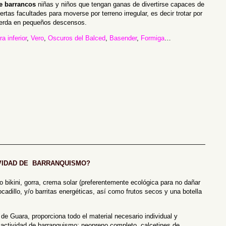
de barrancos
niñas y niños que tengan ganas de divertirse capaces de
tas facultades para moverse por terreno irregular, es decir trotar por
uerda en pequeños descensos.
a inferior
,
Vero
,
Oscuros del Balced
,
Basender
,
Formiga
…
—————————————————————————————————–
IVIDAD DE BARRANQUISMO?
 bikini, gorra, crema solar (preferentemente ecológica para no dañar
cadillo, y/o barritas energéticas, así como frutos secos y una botella
de Guara, proporciona todo el material necesario individual y
a actividad de barranquismo: neopreno completo, calcetines de