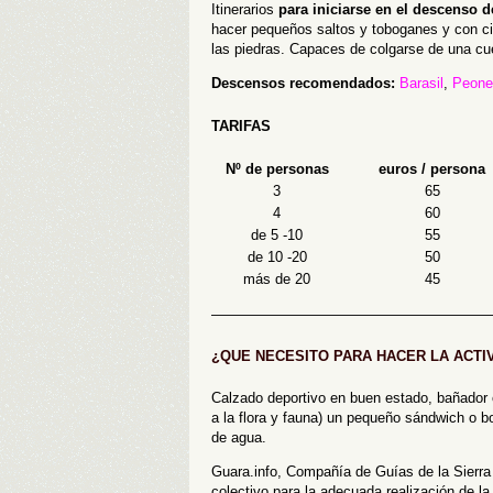
Itinerarios
para iniciarse en el descenso 
hacer pequeños saltos y toboganes y con cier
las piedras. Capaces de colgarse de una c
Descensos recomendados:
Barasil
,
Peoner
TARIFAS
Nº de personas
euros / persona
3
65
4
60
de 5 -10
55
de 10 -20
50
más de 20
45
———————————————————
¿QUE NECESITO PARA HACER LA ACT
Calzado deportivo en buen estado, bañador o
a la flora y fauna) un pequeño sándwich o bo
de agua.
Guara.info, Compañía de Guías de la Sierra 
colectivo para la adecuada realización de l