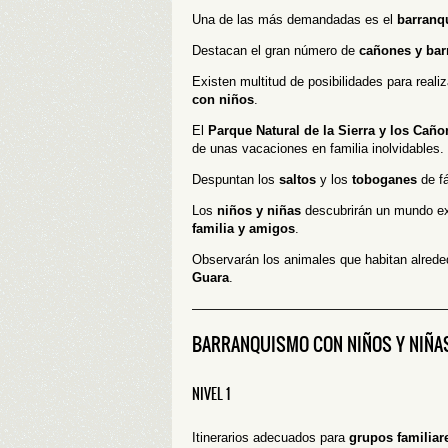
Una de las más demandadas es el
barranq
Destacan el gran número de
cañones y bar
Existen multitud de posibilidades para reali
con niños
.
El
Parque Natural de la Sierra y los Cañ
de unas vacaciones en familia inolvidables.
Despuntan los
saltos
y los
toboganes
de fá
Los
niños y niñas
descubrirán un mundo ext
familia y amigos
.
Observarán los animales que habitan alrede
Guara
.
———————————————————
BARRANQUISMO CON NIÑOS Y NIÑA
NIVEL 1
Itinerarios adecuados para
grupos familiar